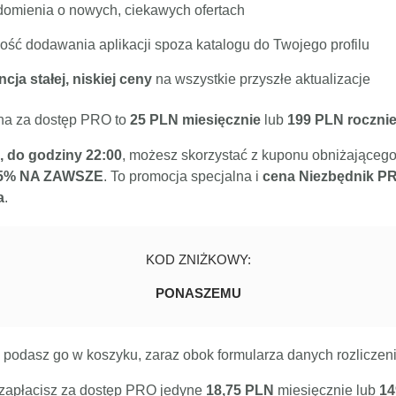
omienia o nowych, ciekawych ofertach
ość dodawania aplikacji spoza katalogu do Twojego profilu
cja stałej, niskiej ceny
na wszystkie przyszłe aktualizacje
na za dostęp PRO to
25 PLN miesięcznie
lub
199 PLN roczni
, do godziny 22:00
, możesz skorzystać z kuponu obniżająceg
5% NA ZAWSZE
. To promocja specjalna i
cena Niezbędnik PR
a
.
KOD ZNIŻKOWY:
PONASZEMU
 podasz go w koszyku, zaraz obok formularza danych rozliczen
zapłacisz za dostęp PRO jedyne
18,75 PLN
miesięcznie lub
14