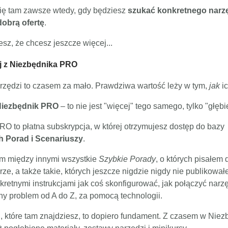
ę tam zawsze wtedy, gdy będziesz
szukać konkretnego narzę
obrą ofertę
.
esz, że chcesz jeszcze więcej...
j z Niezbędnika PRO
arzędzi to czasem za mało. Prawdziwa wartość leży w tym,
jak
ic
iezbędnik PRO
– to nie jest "więcej" tego samego, tylko "głębie
O to płatna subskrypcja, w której otrzymujesz dostęp do bazy
h Porad i Scenariuszy
.
am między innymi wszystkie
Szybkie Porady
, o których pisałem 
rze, a także takie, których jeszcze nigdzie nigdy nie publikował
kretnymi instrukcjami jak coś skonfigurować, jak połączyć narzę
y problem od A do Z, za pomocą technologii.
i, które tam znajdziesz, to dopiero fundament. Z czasem w Ni