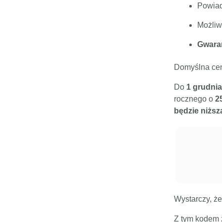
Powiad
Możliw
Gwaran
Domyślna ce
Do
1 grudnia
rocznego o
2
będzie niższ
Wystarczy, że
Z tym kodem 