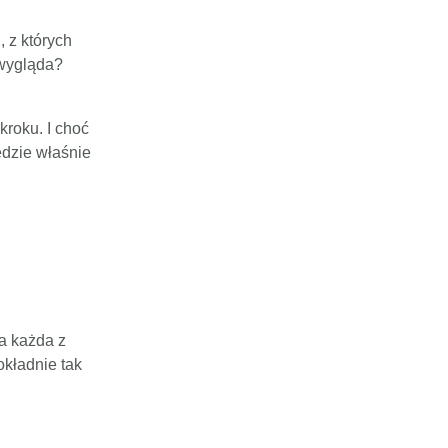
, z których
l wygląda?
kroku. I choć
ędzie właśnie
a każda z
okładnie tak