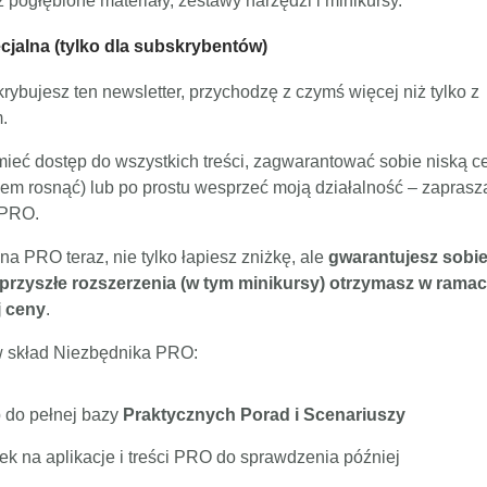
 pogłębione materiały, zestawy narzędzi i minikursy.
ecjalna (tylko dla subskrybentów)
rybujesz ten newsletter, przychodzę z czymś więcej niż tylko z
.
mieć dostęp do wszystkich treści, zagwarantować sobie niską ce
sem rosnąć) lub po prostu wesprzeć moją działalność – zapras
 PRO.
a PRO teraz, nie tylko łapiesz zniżkę, ale
gwarantujesz sobie
 przyszłe rozszerzenia (w tym minikursy) otrzymasz w ramac
j ceny
.
 skład Niezbędnika PRO:
 do pełnej bazy
Praktycznych Porad i Scenariuszy
k na aplikacje i treści PRO do sprawdzenia później