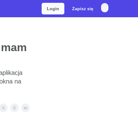
Login
Zapisz się
i mam
plikacja
 okna na