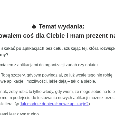
🔥 Temat wydania:
wałem coś dla Ciebie i mam prezent na
ę skakać po aplikacjach bez celu, szukając tej, która rozwią
emy?
 miałem z aplikacjami do organizacji zadań czy notatek.
z Tobą szczery, gdybym powiedział, że już wcale tego nie robię.
e aplikacje i możliwości, jakie dają – tak dla siebie.
ak, żeby robić to tylko wtedy, gdy wiem, że mogę sobie na to p
o moim podejściu do testowania nowych aplikacji możesz przec
lettera: 🤠
Jak mądrze dobierać nowe aplikacje?
).
ami jest z tym trudno.