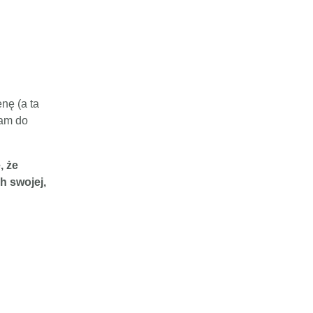
nę (a ta
zam do
, że
h swojej,