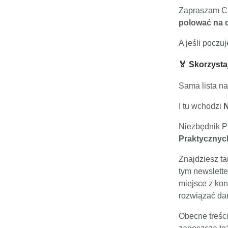
Zapraszam Ci
polować na d
A jeśli poczuj
🏅 Skorzysta
Sama lista n
I tu wchodzi
N
Niezbędnik PR
Praktycznyc
Znajdziesz t
tym newslette
miejsce z kon
rozwiązać dan
Obecne treśc