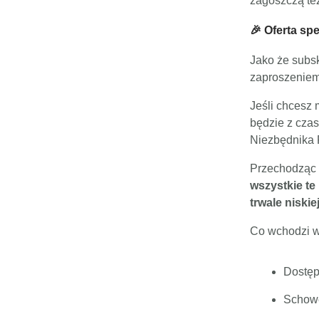
zagoszczą też
🎉 Oferta sp
Jako że subsk
zaproszeniem
Jeśli chcesz 
będzie z cza
Niezbędnika
Przechodząc n
wszystkie te
trwale niskie
Co wchodzi w
Dostęp
Schowe