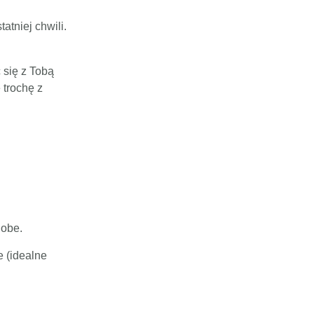
atniej chwili.
 się z Tobą
 trochę z
dobe.
 (idealne