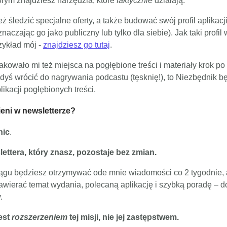
órym znajdziesz narzędzia, które
faktycznie
działają.
ż śledzić specjalne oferty, a także budować swój profil aplikacji
naczając go jako publiczny lub tylko dla siebie). Jak taki profi
zykład mój -
znajdziesz go tutaj
.
rakowało mi też miejsca na pogłębione treści i materiały krok po 
dyś wrócić do nagrywania podcastu (tęsknię!), to Niezbędnik b
ikacji pogłębionych treści.
ieni w newsletterze?
nic
.
ettera, który znasz, pozostaje bez zmian.
ągu będziesz otrzymywać ode mnie wiadomości co 2 tygodnie, 
awierać temat wydania, polecaną aplikację i szybką poradę – d
.
est
rozszerzeniem
tej misji, nie jej zastępstwem.