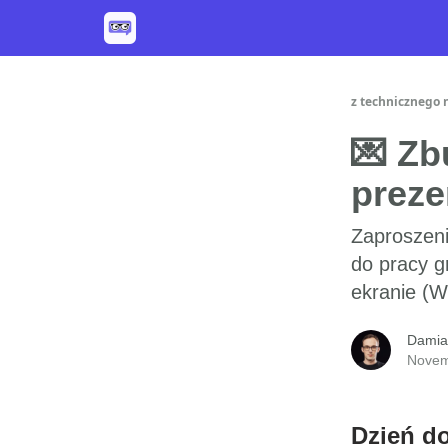
z technicznego 
💌 Zb
preze
Zaproszeni
do pracy gr
ekranie (
Damia
Novem
Dzień do