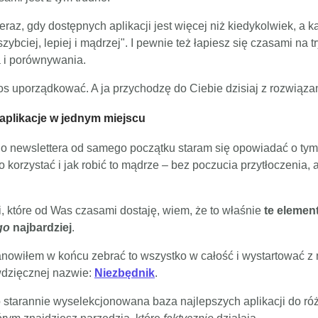
eraz, gdy dostępnych aplikacji jest więcej niż kiedykolwiek, a k
"szybciej, lepiej i mądrzej". I pewnie też łapiesz się czasami na t
 i porównywania.
s uporządkować. A ja przychodzę do Ciebie dzisiaj z rozwiąza
 aplikacje w jednym miejscu
o newslettera od samego początku staram się opowiadać o tym,
o korzystać i jak robić to mądrze – bez poczucia przytłoczenia, a
 które od Was czasami dostaję, wiem, że to właśnie
te elemen
go
najbardziej
.
anowiłem w końcu zebrać to wszystko w całość i wystartować 
wdzięcznej nazwie:
Niezbędnik
.
 starannie wyselekcjonowana baza najlepszych aplikacji do ró