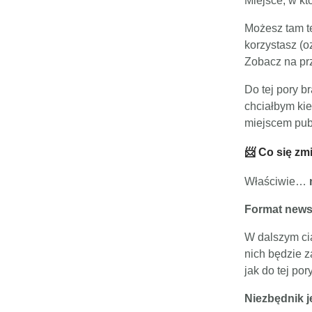
Miejsce, w kt
Możesz tam te
korzystasz (oz
Zobacz na pr
Do tej pory b
chciałbym kie
miejscem publ
📨 Co się zm
Właściwie…
Format newsl
W dalszym ci
nich będzie z
jak do tej pory
Niezbędnik j