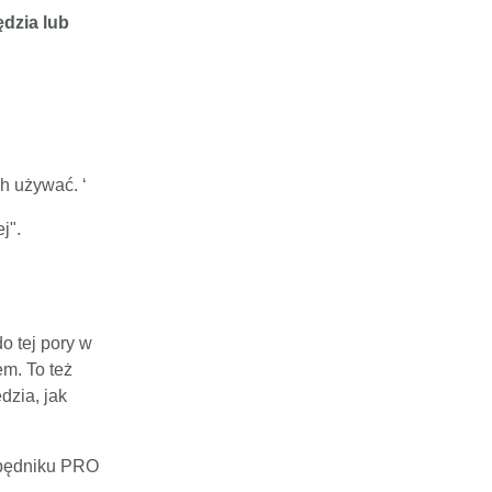
dzia lub
h używać. ‘
j".
do tej pory w
em. To też
dzia, jak
ezbędniku PRO