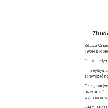
Zbudo
Zdarza Ci si
Twoje probl
Ja tak kiedyś
I nie byłbym 
sprawdzać now
Pamiętam jedn
przesadzać (
wydaniu news
Wiem, że czas