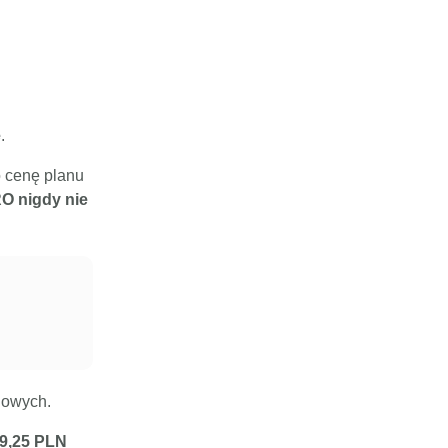
e
.
o cenę planu
O nigdy nie
iowych.
9,25 PLN