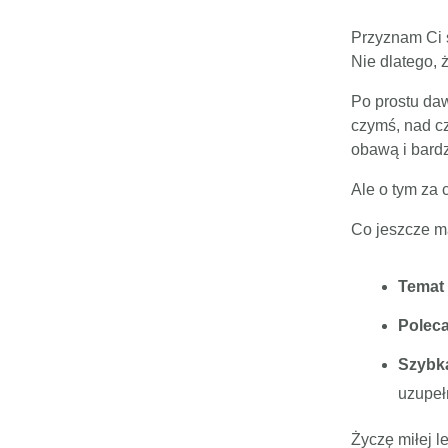
Przyznam Ci s
Nie dlatego, 
Po prostu daw
czymś, nad c
obawą i bardz
Ale o tym za 
Co jeszcze m
Temat
Poleca
Szybk
uzupeł
Życzę miłej le