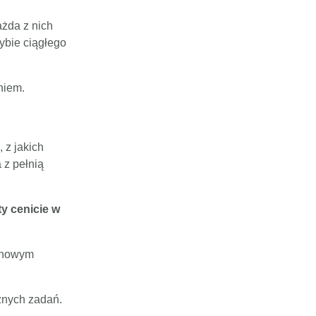
ażda z nich
rybie ciągłego
niem.
 z jakich
 z pełnią
ty cenicie w
z nowym
żnych zadań.