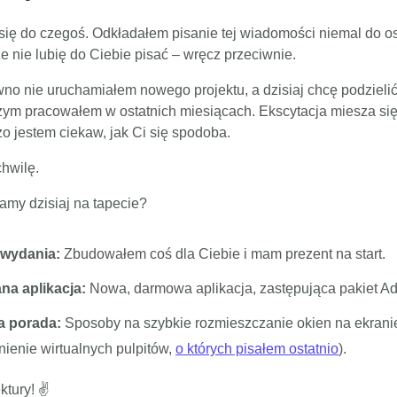
ię do czegoś. Odkładałem pisanie tej wiadomości niemal do ost
że nie lubię do Ciebie pisać – wręcz przeciwnie.
no nie uruchamiałem nowego projektu, a dzisiaj chcę podzielić
zym pracowałem w ostatnich miesiącach. Ekscytacja miesza się
o jestem ciekaw, jak Ci się spodoba.
chwilę.
amy dzisiaj na tapecie?
 wydania:
Zbudowałem coś dla Ciebie i mam prezent na start.
na aplikacja:
Nowa, darmowa aplikacja, zastępująca pakiet A
a porada:
Sposoby na szybkie rozmieszczanie okien na ekranie
nienie wirtualnych pulpitów,
o których pisałem ostatnio
).
ktury! ✌️