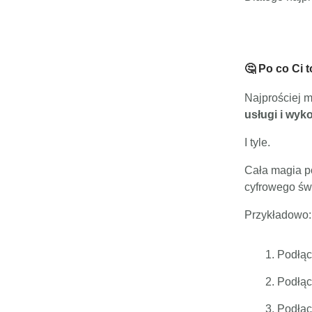
🤔 Po co Ci 
Najprościej 
usługi i wyk
I tyle.
Cała magia po
cyfrowego świ
Przykładowo:
Podłąc
Podłąc
Podłąc