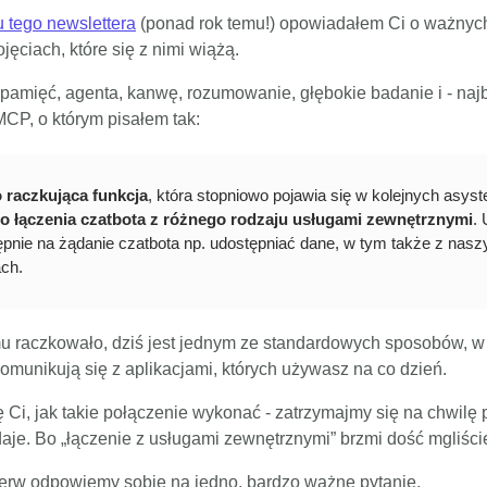
 tego newslettera
(ponad rok temu!) opowiadałem Ci o ważnyc
jęciach, które się z nimi wiążą.
pamięć, agenta, kanwę, rozumowanie, głębokie badanie i - naj
MCP, o którym pisałem tak:
 raczkująca funkcja
, która stopniowo pojawia się w kolejnych asyst
do łączenia czatbota z różnego rodzaju usługami zewnętrznymi
. 
pnie na żądanie czatbota np. udostępniać dane, w tym także z nasz
ach.
mu raczkowało, dziś jest jednym ze standardowych sposobów, w 
komunikują się z aplikacjami, których używasz na co dzień.
Ci, jak takie połączenie wykonać - zatrzymajmy się na chwilę p
 daje. Bo „łączenie z usługami zewnętrznymi” brzmi dość mgliści
ierw odpowiemy sobie na jedno, bardzo ważne pytanie.