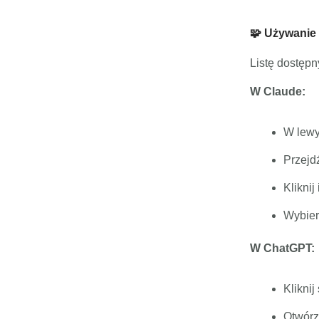
🧩 Używanie 
Listę dostępny
W Claude:
W lewy
Przejd
Kliknij
Wybier
W ChatGPT:
Klikni
Otwórz