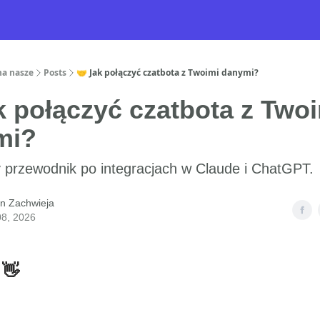
na nasze
Posts
🤝 Jak połączyć czatbota z Twoimi danymi?
k połączyć czatbota z Two
mi?
 przewodnik po integracjach w Claude i ChatGPT.
n Zachwieja
08, 2026
 👋