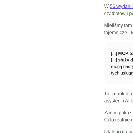
W
56 wydaniu
czatbotów i po
Mieliśmy tam 
tajemnicze - 
[...]
MCP to
[...]
służy 
mogą nastę
tych usług
To, co rok te
asystenci AI 
Zanim pokażę 
Ci to realnie
Dlatego najp