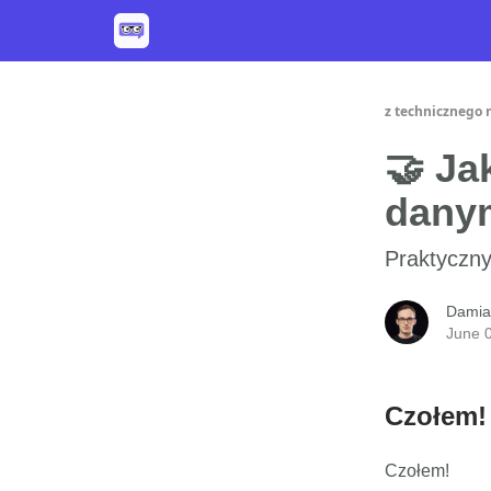
z technicznego 
🤝 Ja
dany
Praktyczny
Damia
June 
Czołem!
Czołem!