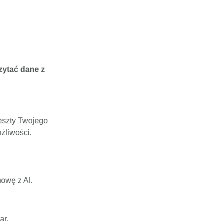
zytać dane z
reszty Twojego
żliwości.
owę z AI.
ar,