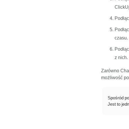
ClickU
Podłąc
Podłąc
czasu.
Podłąc
z nich.
Zarówno ChatG
możliwość pod
Spośród po
Jest to je