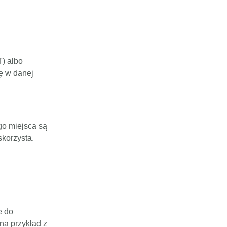
T) albo
dę w danej
go miejsca są
skorzysta.
e do
na przykład z