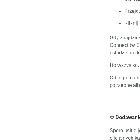
Przejd
Kliknij
Gdy znajdzies
Connect (w Cl
usłudze na d
I to wszystko.
Od tego mome
potrzebne alb
⚙️ Dodawanie
Sporo usług j
oficjalnych k