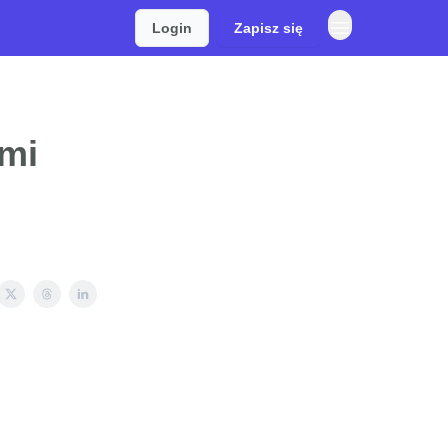
Login
Zapisz się
imi