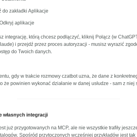
ź do zakładki Aplikacje
 Odkryj aplikacje
z integrację, którą chcesz podłączyć, kliknij Połącz (w ChatGP
aude) i przejdź przez proces autoryzacji - musisz wyrazić zgo
ostęp do Twoich danych.
ntu, gdy w trakcie rozmowy czatbot uzna, że dane z konkretne
o że powinien wykonać działanie w danej usłudze - sam z niej 
 własnych integracji
est już przygotowanych na MCP, ale nie wszystkie trafiły jeszcz
atalogów. Spośród przytoczonych wcześniej przykładów jest tak 