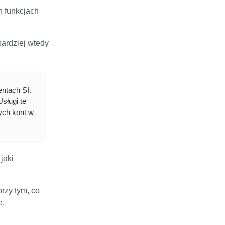
h funkcjach
bardziej wtedy
entach SI.
Usługi te
ych kont w
jaki
rzy tym, co
e.