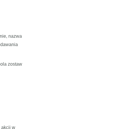
jnie, nazwa
dodawania
pola zostaw
 akcji w