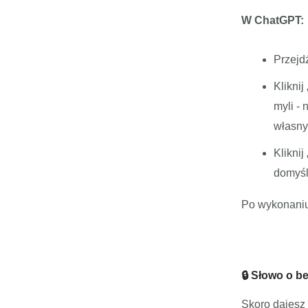
W ChatGPT:
Przejd
Klikni
myli -
własny
Kliknij
domyś
Po wykonaniu 
🔒 Słowo o b
Skoro dajesz