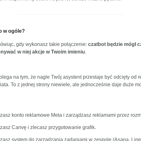
to w ogóle?
mówiąc, gdy wykonasz takie połączenie:
czatbot będzie mógł c
onywać w niej akcje w Twoim imieniu
.
lega na tym, że nagle Twój asystent przestaje być odcięty od 
ata. To z jednej strony niewiele, ale jednocześnie daje duże mo
zasz konto reklamowe Meta i zarządzasz reklamami przez rozm
zasz Canvę i zlecasz przygotowanie grafik.
zasz system do zarządzania zadaniami w zespole (Asana, Line