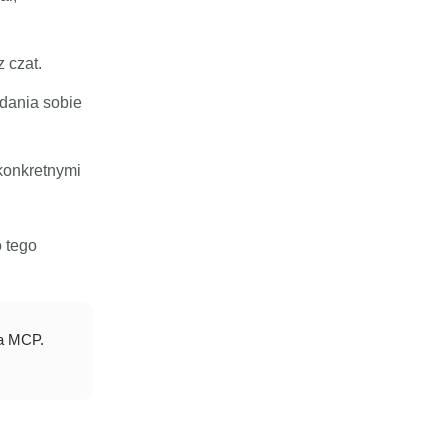
 czat.
adania sobie
 konkretnymi
 tego
.
ra MCP.