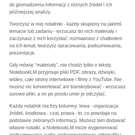
do gromadzenia informacji z różnych źródeł i ich
późniejszej analizy.
Tworzysz w niej notatniki - każdy skupiony na jakimś
temacie lub zadaniu - wrzucasz do nich materiały i
zaczynasz z nich korzystać: rozmawiasz z chatbotem
na ich temat, tworzysz opracowania, podsumowania,
prezentacje.
Gdy mówię "materiały", nie chodzi tylko o teksty.
NotebookLM przyjmuje pliki PDF, obrazy, dźwięki,
wideo, całe strony internetowe i filmy z YouTube. Nie
musisz nic konwertować ani transkrybować - wrzucasz
surowe pliki, a on po prostu
umie
je odczytać.
Każdy notatnik ma trzy kolumny: lewa - organizacja
źródeł, środkowa - czat, prawa - to, co powstaje na
podstawie zebranych informacji. Możesz tam dodawać
własne notatki, a NotebookLM może wygenerować
podsumowania audio, wideoprezentacje, infografiki i