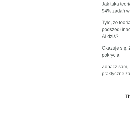
Jak taka teor
94% zadań w 
Tyle, że teor
podszedł inac
AI dziś?
Okazuje się, 
pokrycia.
Zobacz sam, p
praktyczne z