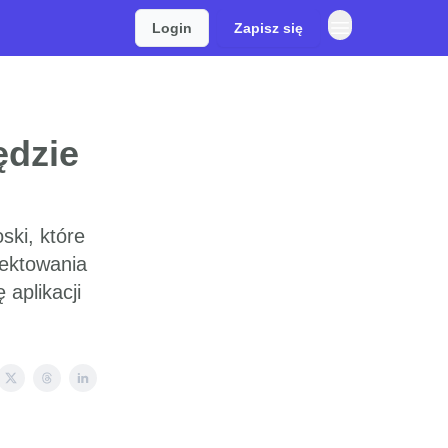
Login
Zapisz się
ędzie
ki, które
jektowania
̨ aplikacji