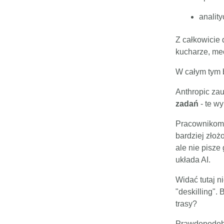
analit
Z całkowicie 
kucharze, mec
W całym tym b
Anthropic za
zadań
- te w
Pracownikom 
bardziej zło
ale nie pisze
układa AI.
Widać tutaj n
"deskilling".
trasy?
Prawdopodobnie