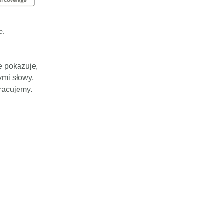
e.
e pokazuje,
ymi słowy,
pracujemy.