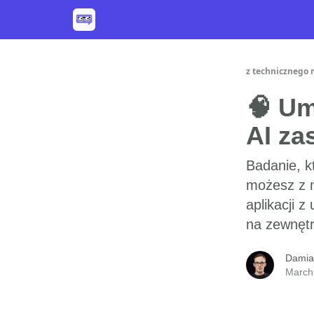
z technicznego 
🧠 Umi
AI zas
Badanie, kt
możesz z n
aplikacji z 
na zewnę
Damia
March