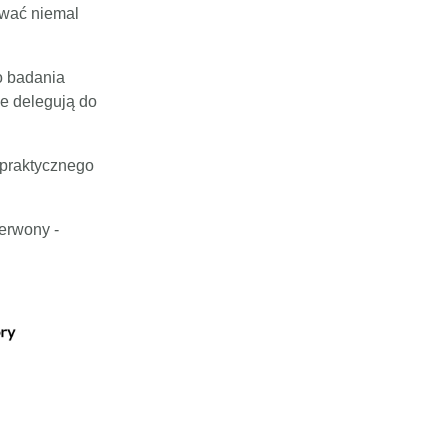
ywać niemal
o badania
ie delegują do
 praktycznego
zerwony -