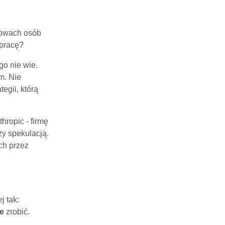
łowach osób
 pracę?
go nie wie.
m. Nie
tegii, którą
hropic - firmę
zy spekulacją.
ch przez
j tak:
ie
zrobić.