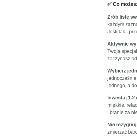
✅ Co możesz 
Zrób listę s
każdym zaznac
Jeśli tak - p
Aktywnie wyk
Twoją specjal
zaczynasz od 
Wybierz jedn
jednocześnie 
jednego, a d
Inwestuj 1-2
miękkie, rela
i branie za n
Nie rezygnuj
zmierzać bard