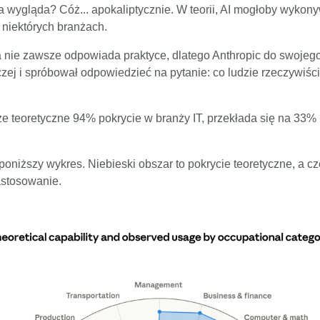
ia wygląda? Cóż... apokaliptycznie. W teorii, AI mogłoby wykon
niektórych branżach.
ia nie zawsze odpowiada praktyce, dlatego Anthropic do swojeg
zej i spróbował odpowiedzieć na pytanie: co ludzie rzeczywiśc
że teoretyczne 94% pokrycie w branży IT, przekłada się na 33%
oniższy wykres. Niebieski obszar to pokrycie teoretyczne, a c
astosowanie.