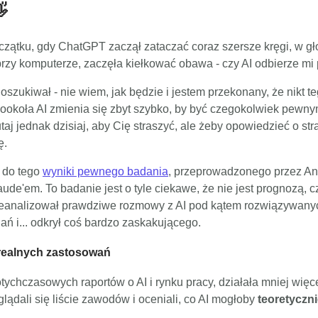

czątku, gdy ChatGPT zaczął zataczać coraz szersze kręgi, w g
rzy komputerze, zaczęła kiełkować obawa - czy AI odbierze mi
oszukiwał - nie wiem, jak będzie i jestem przekonany, że nikt te
ookoła AI zmienia się zbyt szybko, by być czegokolwiek pewny
aj jednak dzisiaj, aby Cię straszyć, ale żeby opowiedzieć o stra
ę.
e do tego
wyniki pewnego badania
, przeprowadzonego przez Ant
aude'em. To badanie jest o tyle ciekawe, że nie jest prognozą, c
zeanalizował prawdziwe rozmowy z AI pod kątem rozwiązywany
ań i... odkrył coś bardzo zaskakującego.
 realnych zastosowań
ychczasowych raportów o AI i rynku pracy, działała mniej więce
glądali się liście zawodów i oceniali, co AI mogłoby
teoretyczn