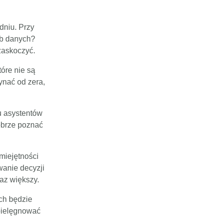
dniu. Przy
ub danych?
 zaskoczyć.
óre nie są
ynać od zera,
u asystentów
dobrze poznać
iejętności
wanie decyzji
raz większy.
ch będzie
 pielęgnować