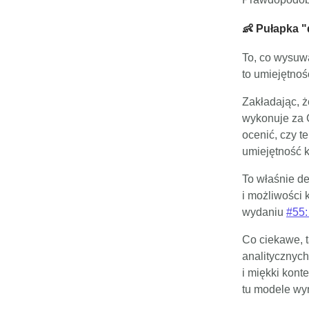
👶 Pułapka "
To, co wysuwa
to umiejętnoś
Zakładając, ż
wykonuje za C
ocenić, czy te
umiejętność 
To właśnie de
i możliwości 
wydaniu
#55:
Co ciekawe, t
analitycznych
i miękki kont
tu modele wyr