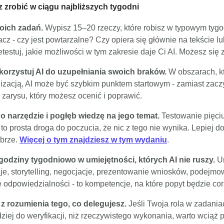
zrobić w ciągu najbliższych tygodni
woich zadań.
Wypisz 15–20 rzeczy, które robisz w typowym tygo
z - czy jest powtarzalne? Czy opiera się głównie na tekście l
rzetestuj, jakie możliwości w tym zakresie daje Ci AI. Możesz się
orzystuj AI do uzupełniania swoich braków.
W obszarach, kt
izacją, AI może być szybkim punktem startowym - zamiast zacz
zarysu, który możesz ocenić i poprawić.
o narzędzie i pogłęb wiedzę na jego temat.
Testowanie pięci
to prosta droga do poczucia, że nic z tego nie wynika. Lepiej 
obrze.
Więcej o tym znajdziesz w tym wydaniu
.
 godziny tygodniowo w umiejętności, których AI nie ruszy.
Um
cje, storytelling, negocjacje, prezentowanie wniosków, podejmo
ie odpowiedzialności - to kompetencje, na które popyt będzie co
 z rozumienia tego, co delegujesz.
Jeśli Twoja rola w zadania
ziej do weryfikacji, niż rzeczywistego wykonania, warto wciąż