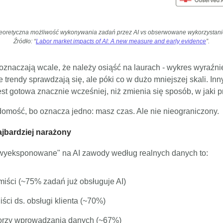
eoretyczna możliwość wykonywania zadań przez AI vs obserwowane wykorzystani
Źródło: “
Labor market impacts of AI: A new measure and early evidence
”.
 oznaczają wcale, że należy osiąść na laurach - wykres wyraźni
e trendy sprawdzają się, ale póki co w dużo mniejszej skali. Inn
est gotowa znacznie wcześniej, niż zmienia się sposób, w jaki 
omość, bo oznacza jedno: masz czas. Ale nie nieograniczony.
najbardziej narażony
"wyeksponowane" na AI zawody według realnych danych to:
miści (~75% zadań już obsługuje AI)
iści ds. obsługi klienta (~70%)
orzy wprowadzania danych (~67%)