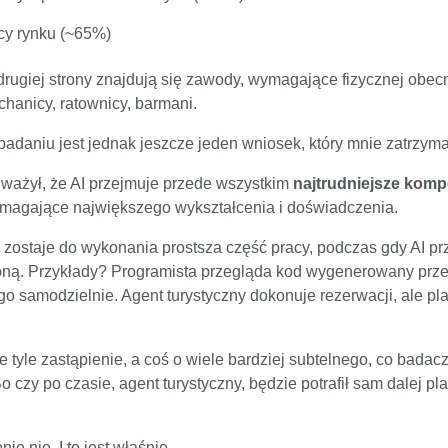
ycy rynku (~65%)
drugiej strony znajdują się zawody, wymagające fizycznej obecn
hanicy, ratownicy, barmani.
adaniu jest jednak jeszcze jeden wniosek, który mnie zatrzyma
uważył, że AI przejmuje przede wszystkim
najtrudniejsze kom
ymagające największego wykształcenia i doświadczenia.
zostaje do wykonania prostsza część pracy, podczas gdy AI pr
żoną. Przykłady? Programista przegląda kod wygenerowany prze
 go samodzielnie. Agent turystyczny dokonuje rezerwacji, ale pl
ie tyle zastąpienie, a coś o wiele bardziej subtelnego, co badac
 Bo czy po czasie, agent turystyczny, będzie potrafił sam dalej 
 nie. I to jest właśnie...