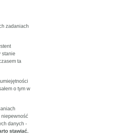
ich zadaniach
stent
 stanie
 czasem ta
 umiejętności
isałem o tym w
daniach
e, niepewność
ych danych -
arto stawiać.