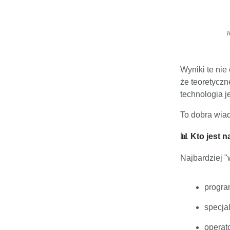
T
Wyniki te nie
że teoretyczn
technologia j
To dobra wiad
📊 Kto jest 
Najbardziej 
progra
specjal
operat