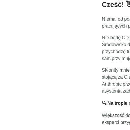
Cześć! 
Niemal od po
pracujących p
Nie będę Cię 
Środowisko d
przychodzę tut
sam przyjmuj
Skłoniły mni
stojącą za Cl
Anthropic pr
asystenta zad
🔍 Na tropie
Większość dot
eksperci przy