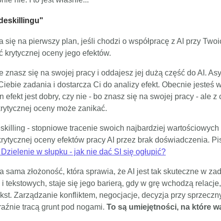
deskillingu"
 się na pierwszy plan, jeśli chodzi o współpracę z AI przy Two
ć krytycznej oceny jego efektów.
e znasz się na swojej pracy i oddajesz jej dużą część do AI. Asy
iebie zadania i dostarcza Ci do analizy efekt. Obecnie jesteś w
n efekt jest dobry, czy nie - bo znasz się na swojej pracy - ale z
krytycznej oceny może zanikać.
skilling - stopniowe tracenie swoich najbardziej wartościowych
krytycznej oceny efektów pracy AI przez brak doświadczenia. P
 Dzielenie w słupku - jak nie dać SI się ogłupić?
a sama złożoność, która sprawia, że AI jest tak skuteczne w za
 i tekstowych, staje się jego barierą, gdy w grę wchodzą relacj
ekst. Zarządzanie konfliktem, negocjacje, decyzja przy sprzeczn
aźnie tracą grunt pod nogami.
To są umiejętności, na które w