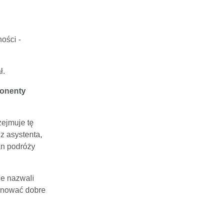
ości -
ł.
ponenty
zejmuje tę
z asystenta,
an podróży
ze nazwali
planować dobre