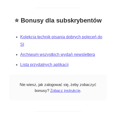
⭐ Bonusy dla subskrybentów
Kolekcja technik pisania dobrych poleceń do
SI
Archiwum wszystkich wydań newslettera
Lista przydatnych aplikacji
Nie wiesz, jak zalogować się, żeby zobaczyć
bonusy?
Zobacz instrukcję
.