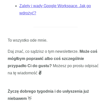
Zalety i wady Google Workspace. Jak go
wdrożyć?
To wszystko ode mnie.
Daj znać, co sądzisz o tym newsletterze.
Może coś
mógłbym poprawić albo coś szczególnie
przypadło Ci do gustu?
Możesz po prostu odpisać
na tę wiadomość
✌️
Życzę dobrego tygodnia i do usłyszenia już
niebawem
👋