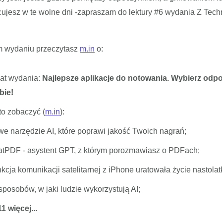
cujesz w te wolne dni -zapraszam do lektury #6 wydania Z Tec
m wydaniu przeczytasz
m.in
o:
at wydania:
Najlepsze aplikacje do notowania. Wybierz odp
bie!
to zobaczyć (
m.in
):
e narzędzie AI, które poprawi jakość Twoich nagrań;
tPDF - asystent GPT, z którym porozmawiasz o PDFach;
kcja komunikacji satelitarnej z iPhone uratowała życie nastol
sposobów, w jaki ludzie wykorzystują AI;
1 więcej...