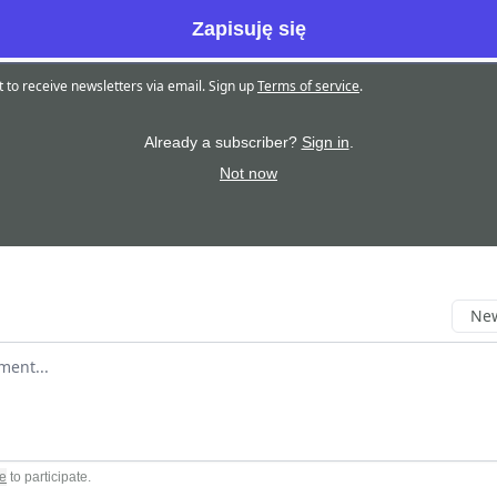
t to receive newsletters via email.
Sign up
Terms of service
.
Already a subscriber?
Sign in
.
Not now
New
omment
e
to participate
.