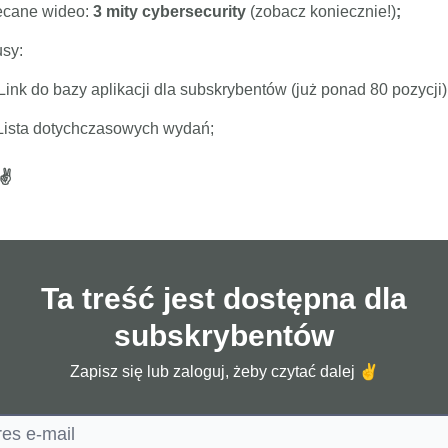
ecane wideo:
3 mity cybersecurity
(zobacz koniecznie!)
;
usy:
 Link do bazy aplikacji dla subskrybentów (już ponad 80 pozycji)
Lista dotychczasowych wydań;
✌️
Ta treść jest dostępna dla
subskrybentów
Zapisz się lub zaloguj, żeby czytać dalej ✌️