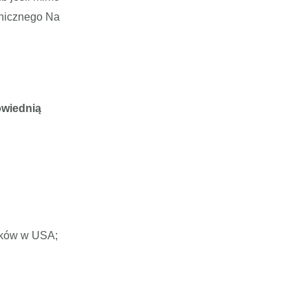
hnicznego Na
owiednią
atków w USA;