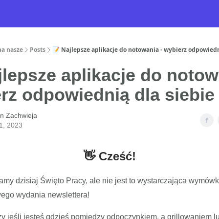
na nasze
Posts
📝 Najlepsze aplikacje do notowania - wybierz odpowiedni
jlepsze aplikacje do notow
rz odpowiednią dla siebie
n Zachwieja
1, 2023
👋 Cześć!
my dzisiaj Święto Pracy, ale nie jest to wystarczająca wymówk
wego wydania newslettera!
y jeśli jesteś gdzieś pomiędzy odpoczynkiem, a grillowaniem lu