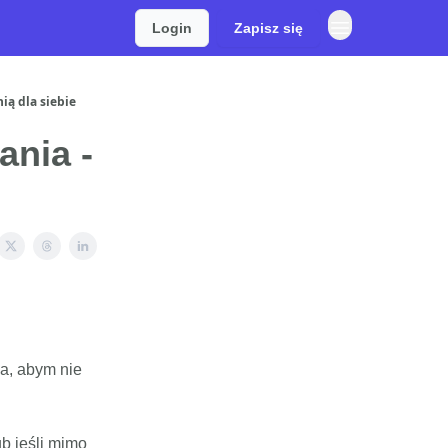
Login
Zapisz się
ą dla siebie
ania -
a, abym nie
b jeśli mimo