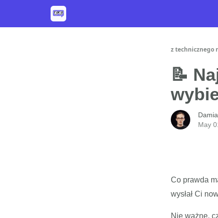
z technicznego 
📝 Na
wybie
Damia
May 0
Co prawda ma
wysłał Ci no
Nie ważne, cz