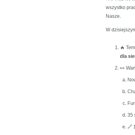
wszystko pra
Nasze.
W dzisiejszy
🔥 Tem
dla sie
👀 War
Now
Cha
Fun
35 
🔗
1