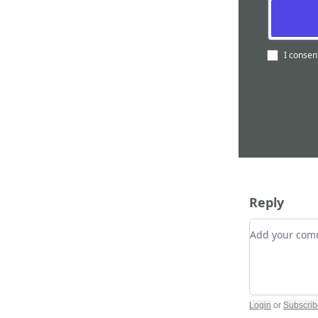
I consen
Reply
Add your c
Login
or
Subscrib