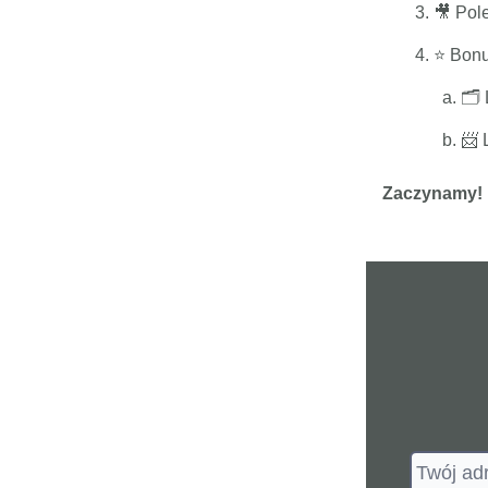
🎥 Pol
⭐️ Bon
🗂️
📨 
Zaczynamy! 