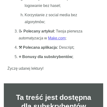
logowanie bez haseł;
Korzystanie z social media bez
algorytmów;
📝
Polecany artykuł:
Twoja pierwsza
automatyzacja w
Make.com
;
⚒️ Polecana aplikacja:
Descript
;
⭐️ Bonusy dla subskrybentów;
Życzę udanej lektury!
Ta treść jest dostępna
dla subskrybentów