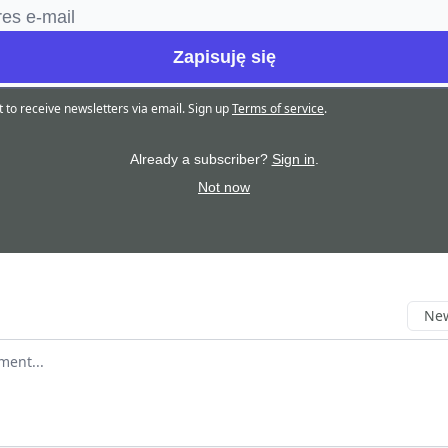
t to receive newsletters via email.
Sign up
Terms of service
.
Already a subscriber?
Sign in
.
Not now
New
omment