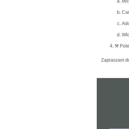
Mic
Can
Ado
Wło
⚒️ Pol
Zapraszam do 