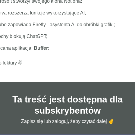
rosoft stworzył swojego klona Notiona;
va rozszerza funkcje wykorzystujące AI;
be zapowiada Firefly - asystenta AI do obróbki grafiki;
chy blokują ChatGPT;
ecana aplikacja:
Buffer
;
lektury ✌️
Ta treść jest dostępna dla
subskrybentów
Zapisz się lub zaloguj, żeby czytać dalej ✌️