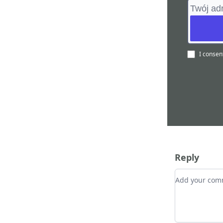
I consen
Reply
Add your c