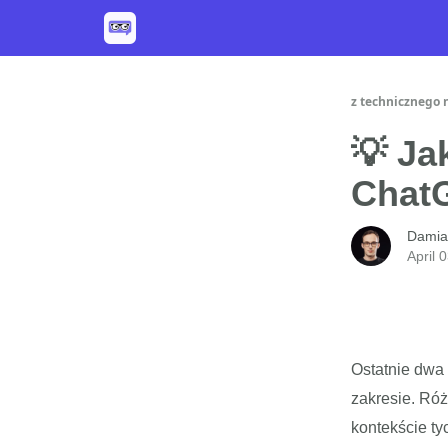
z technicznego 
💡 Ja
ChatG
Damia
April 
Ostatnie dwa 
zakresie. Róż
kontekście ty