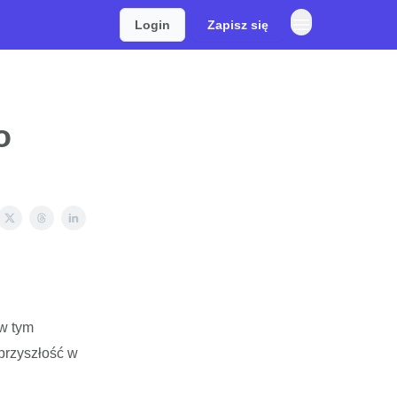
Login
Zapisz się
o
 w tym
przyszłość w