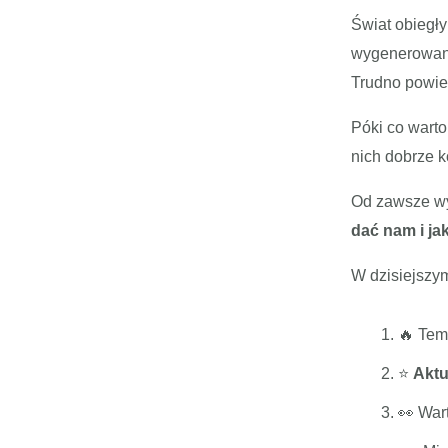
Świat obiegły
wygenerowane 
Trudno powie
Póki co warto
nich dobrze k
Od zawsze w
dać nam i ja
W dzisiejszym
🔥 Tem
⭐️
Aktu
👀 War