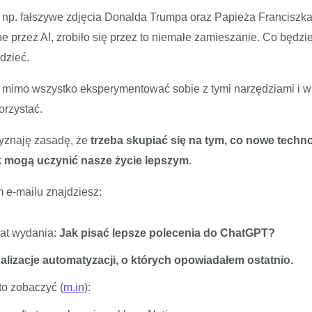
 np. fałszywe zdjęcia Donalda Trumpa oraz Papieża Franciszka
przez AI, zrobiło się przez to niemałe zamieszanie. Co będzie
dzieć.
 mimo wszystko eksperymentować sobie z tymi narzędziami i wi
orzystać.
yznaję zasadę, że
trzeba skupiać się na tym, co nowe techn
k mogą uczynić nasze życie lepszym
.
 e-mailu znajdziesz:
at wydania:
Jak pisać lepsze polecenia do ChatGPT?
alizacje automatyzacji, o których opowiadałem ostatnio.
to zobaczyć (
m.in
):