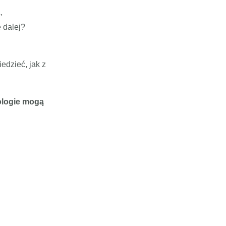
,
 dalej?
edzieć, jak z
ologie mogą