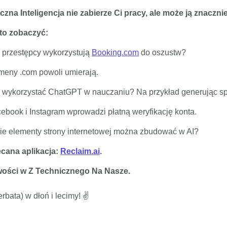
czna Inteligencja nie zabierze Ci pracy, ale może ją znaczni
to zobaczyć:
 przestępcy wykorzystują
Booking.com
do oszustw?
eny .com powoli umierają.
 wykorzystać ChatGPT w nauczaniu? Na przykład generując s
ebook i Instagram wprowadzi płatną weryfikację konta.
ie elementy strony internetowej można zbudować w AI?
ecana aplikacja:
Reclaim.ai
.
ości w Z Technicznego Na Nasze.
rbata) w dłoń i lecimy! ✌️