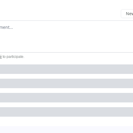
New
omment
e
to participate
.