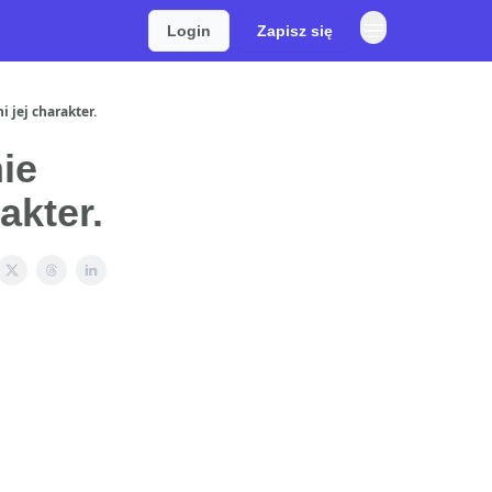
Login
Zapisz się
 jej charakter.
ie
akter.