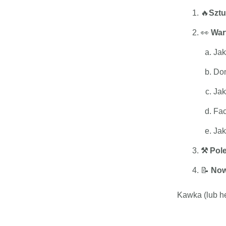
🔥
Sztu
👀
War
Jak
Dom
Jak
Fac
Jak
⚒️ Pol
📝
Now
Kawka (lub he