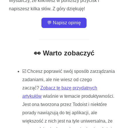
Wystarczy, że klikniesz w poniższy przycisk i
napiszesz kilka słów. Z góry dziękuję!
💬 Napisz opinię
👀 Warto zobaczyć
☑️ Chcesz poprawić swój sposób zarządzania
zadaniami, ale nie wiesz od czego
zacząć?
Zobacz tę bazę przydatnych
artykułów
właśnie w temacie produktywności.
Jest ona tworzona przez Todoist i niektóre
porady nawiązują do tej aplikacji, ale
większość z nich jest na tyle uniwersalna, że